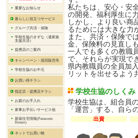
私たちは、安心・安
重要なお知らせ
の開発、福利厚生に
暮らしに役立つサービス
しかし、より良い商
るためには大きな力
グループ共済・保険
また、共済・保険で
学校生協のきずな（遺家族
支援共済）
金、保険料の見直し
提携店のご案内
一人でも多くの教職
で、それらが実現で
キャンペーン・巡回販売等
県内教職員の全員加
学校生協のお中元
リットを出せるよう
お買い得チラシ
学校生協のしくみ
指定店・提携店チラシ
学校生協は、組合員
お庭のお手入れ
「運営」する、自ら
家事お手伝いサービス他
出資
新築住宅情報(Panasonic
Homes)
ネットでお買い物