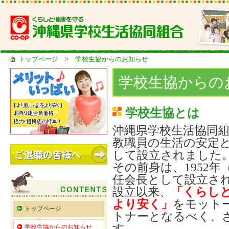
トップページ
>
学校生協からのお知らせ
学校生協からの
学校生協とは
沖縄県学校生活協同組合
教職員の生活の安定
して設立されました
その前身は、1952
任会長として設立さ
設立以来、
「くらし
より安く」
をモット
トップページ
トナーとなるべく、
す。
学校生協からのお知らせ