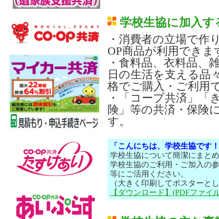
学校生協に加入す
・消費者の立場で作り
OP商品が利用できま
・食料品、衣料品、
日の生活を支える品
格でご購入・ご利用
・「コープ共済」「
険」等の共済・保険
す。
「こんにちは、学校生協です
学校生協について簡潔にまとめ
学校生協のご利用・ご加入の
等にご活用ください。
（大きく印刷してポスターと
【ダウンロード】(PDFファイ