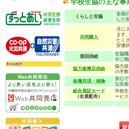
学校生協の主な事
全国
くらしと生協
した
月に
ます
共同購入
たく
安価
生協職
巡回供給
やご相
協力提
協力提携店供給
の手数
安心で
各種共済・保険
な生命
組合員証カード
学校生
（全員配布）
ービス