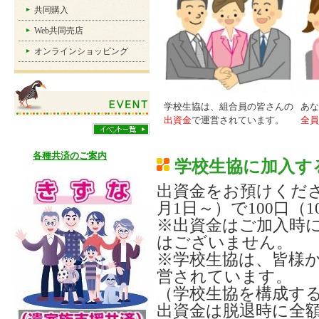
共同購入
Web共同売店
オンラインショッピング
学校生協は、組合員の皆さんの
あな
出資金
で運営されています。
全員
各種共済のご案内
学校生協に加入す
出資金をお預けください。
月1日～）で100口（
※出資金はご加入時
はございません。
※学校生協は、皆様
営されています。
（学校生協を構成す
出資金は脱退時に全